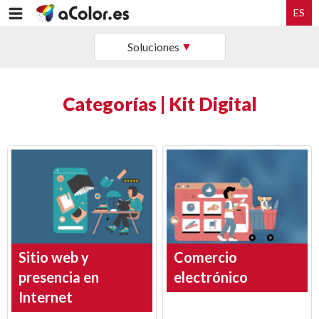
ES
Soluciones
Categorías | Kit Digital
Sitio web y
Comercio
presencia en
electrónico
Internet