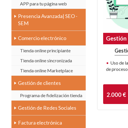
APP para tu página web
Presencia Avanzada| SEO -
SEM
Comercio electrónico
Gestión 
Gesti
Tienda online principiante
Tienda online sincronizada
Uso de la
de proceso
Tienda online Marketplace
Gestión de clientes
2.000 €
Programa de fidelización tienda
Gestión de Redes Sociales
Factura electrónica