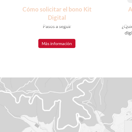
Cómo solicitar el bono Kit
A
Digital
Pasos a seguir
¿Qui
dig
Más información