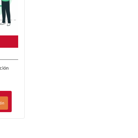
s
ción
ión