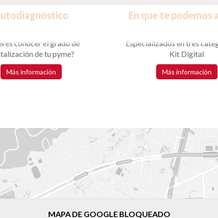
utodiagnóstico
En que te podemos 
eres conocer el grado de
Especializados en tres categ
italización de tu pyme?
Kit Digital
Más información
Más información
MAPA DE GOOGLE BLOQUEADO