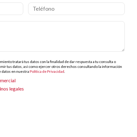
ento tratará tus datos con la finalidad de dar respuesta a tu consulta o
rimir tus datos, así como ejercer otros derechos consultando la información
de datos en nuestra
Política de Privacidad
.
omercial
inos legales