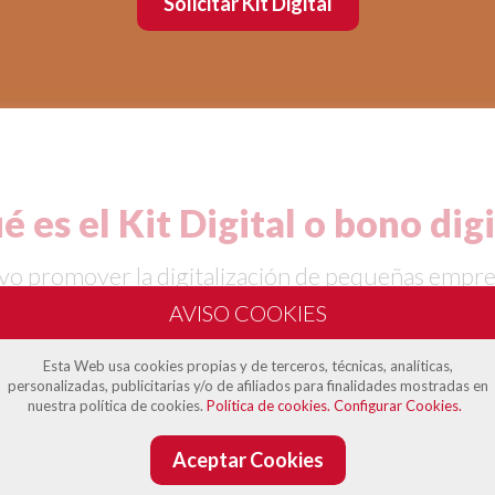
Solicitar Kit Digital
é es el Kit Digital o bono digi
vo promover la digitalización de pequeñas empr
ribuir a modernizar el tejido productivo español
digital que oscila entre los 2.000 y 12.000 euros
Esta Web usa cookies propias y de terceros, técnicas, analíticas,
personalizadas, publicitarias y/o de afiliados para finalidades mostradas en
nuestra política de cookies.
Política de cookies.
Configurar Cookies.
Aceptar Cookies